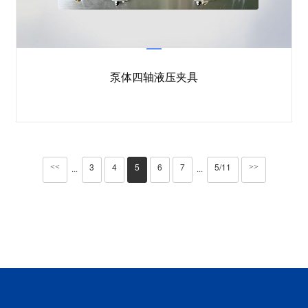
泵体四轴液压夹具
3
4
5
6
7
5/11
<<
>>
···
···